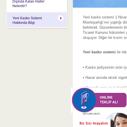
Dışında Kalan Haller
Nelerdir?
Yeni kasko sistemi 1 Nisan
Yeni Kasko Sistemi
Müsteşarlığı’nın yaptığı d
Hakkında Bilgi
belirlendi. Düzenlemenin b
Ticaret Kanunu hükümleri 
oluşuyor. Diğer bir kısmı i
Yeni kasko sistemi
ile tü
• Kasko poliçesinin ürün iç
• Hasar anında eksik sigo
• Hasarda araç rayiç bedeli
alınacağının poliçe üzerinde
• Onarımın şirketin mi yoksa
parça veya muadil parça ku
almaktadır.