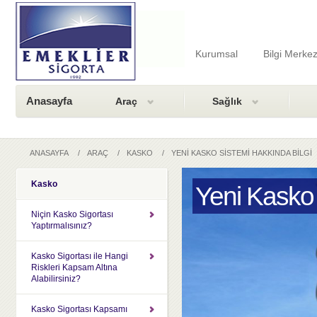
Kurumsal
Bilgi Merkez
Anasayfa
Araç
Sağlık
ANASAYFA
/
ARAÇ
/
KASKO
/
YENİ KASKO SİSTEMİ HAKKINDA BİLGİ
Kasko
Yeni Kasko 
Niçin Kasko Sigortası
Yaptırmalısınız?
Kasko Sigortası ile Hangi
Riskleri Kapsam Altına
Alabilirsiniz?
Kasko Sigortası Kapsamı