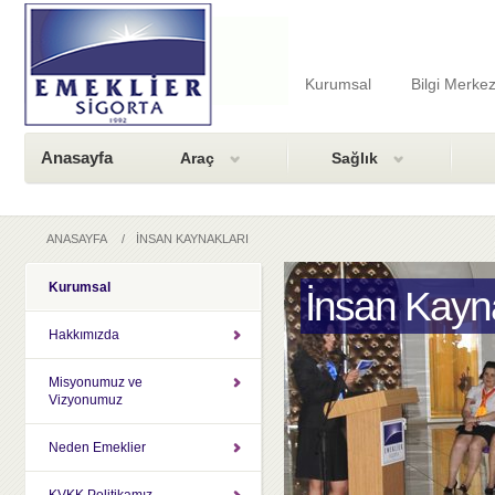
Kurumsal
Bilgi Merkez
Anasayfa
Araç
Sağlık
ANASAYFA
/
İNSAN KAYNAKLARI
Kurumsal
İnsan Kayna
Hakkımızda
Misyonumuz ve
Vizyonumuz
Neden Emeklier
KVKK Politikamız