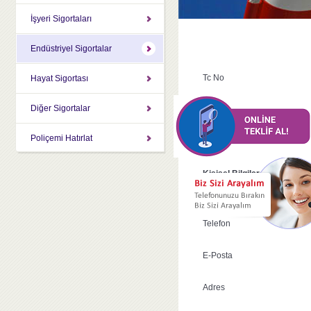
İşyeri Sigortaları
Endüstriyel Sigortalar
Tc No
Hayat Sigortası
Diğer Sigortalar
Ürün Adı
Poliçemi Hatırlat
Açıklama
Kişisel Bilgiler
Ad Soyad
Telefon
E-Posta
Adres