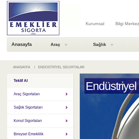
Kurumsal
Bilgi Merkez
Anasayfa
Araç
Sağlık
ANASAYFA
/
ENDÜSTRİYEL SİGORTALAR
Teklif Al
Endüstriyel 
Araç Sigortaları
Sağlık Sigortaları
Konut Sigortaları
Bireysel Emeklilik